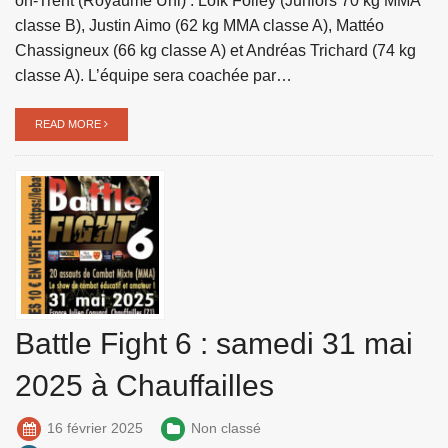
on-Trent (Royaume Uni) : Loïk Folley (Juniors 70 kg MMA
classe B), Justin Aimo (62 kg MMA classe A), Mattéo
Chassigneux (66 kg classe A) et Andréas Trichard (74 kg
classe A). L’équipe sera coachée par…
READ MORE
Battle Fight 6 : samedi 31 mai
2025 à Chauffailles
16 février 2025
Non classé