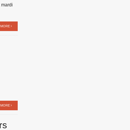
t mardi
 MORE
 MORE
rs