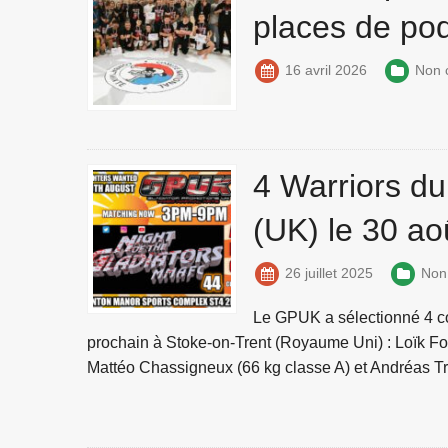
places de po
16 avril 2026
Non 
4 Warriors d
(UK) le 30 ao
26 juillet 2025
Non
Le GPUK a sélectionné 4 com
prochain à Stoke-on-Trent (Royaume Uni) : Loïk Fo
Mattéo Chassigneux (66 kg classe A) et Andréas Tr