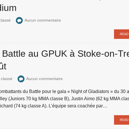
dium
classé
Aucun commentaire
READ
u Battle au GPUK à Stoke-on-Tr
ût
 classé
Aucun commentaire
battants du Battle pour le gala « Night of Gladiators » du 30 
lley (Juniors 70 kg MMA classe B), Justin Aimo (62 kg MMA clas
ichard (74 kg classe A). L’équipe sera coachée par…
READ