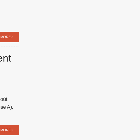
 MORE
ent
août
se A),
 MORE