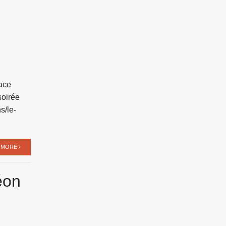
pace
soirée
s/le-
 MORE
éon