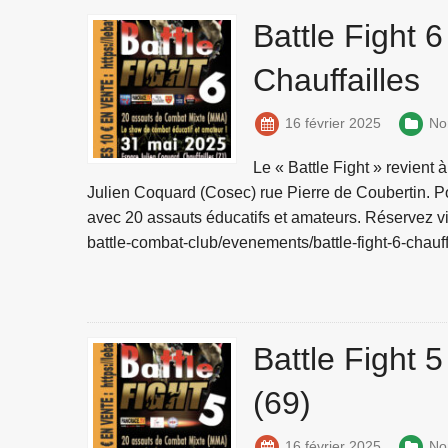
Battle Fight 
Chauffailles
16 février 2025
No
Le « Battle Fight » revient
Julien Coquard (Cosec) rue Pierre de Coubertin. P
avec 20 assauts éducatifs et amateurs. Réservez vit
battle-combat-club/evenements/battle-fight-6-chauff
Battle Fight 
(69)
16 février 2025
No